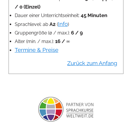
/ 0 (Einzel)
45 Minuten
Dauer einer Unterrichtseinheit:
Info
A2
Sprachlevel: ab
(
)
6 / 9
Gruppengröße (ø / max.):
16 / ∞
Alter (min. / max.):
Termine & Preise
Zurück zum Anfang